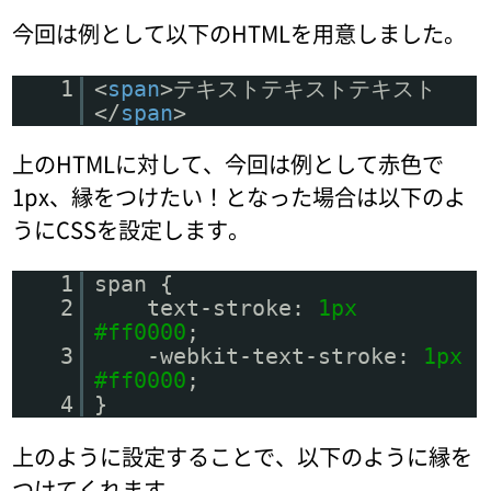
今回は例として以下のHTMLを用意しました。
1
<
span
>テキストテキストテキスト
</
span
>
上のHTMLに対して、今回は例として赤色で
1px、縁をつけたい！となった場合は以下のよ
うにCSSを設定します。
1
span {
2
text-stroke:
1px
#ff0000
;
3
-webkit-text-stroke:
1px
#ff0000
;
4
}
上のように設定することで、以下のように縁を
つけてくれます。