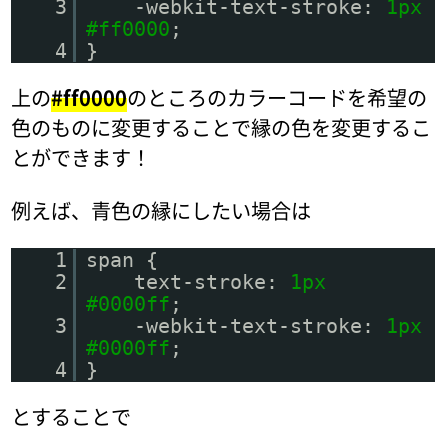
3
-webkit-text-stroke:
1px
#ff0000
;
4
}
上の
#ff0000
のところのカラーコードを希望の
色のものに変更することで縁の色を変更するこ
とができます！
例えば、青色の縁にしたい場合は
1
span {
2
text-stroke:
1px
#0000ff
;
3
-webkit-text-stroke:
1px
#0000ff
;
4
}
とすることで