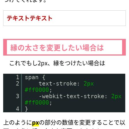
テキストテキスト
縁の太さを変更したい場合は
これでもし2px、縁をつけたい場合は
1
span {
2
text-stroke:
2px
#ff0000
;
3
-webkit-text-stroke:
2px
#ff0000
;
4
}
上のように
px
の部分の数値を変更することで以