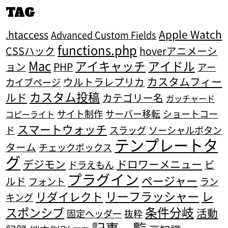
TAG
Apple Watch
.htaccess
Advanced Custom Fields
functions.php
CSSハック
hoverアニメーシ
Mac
アイキャッチ
アイドル
ョン
PHP
アー
カスタムフィー
ウルトラレプリカ
カイブページ
カスタム投稿
ルド
カテゴリー名
ガッチャード
サイト制作
サーバー移転
ショートコー
コピーライト
スマートウォッチ
ド
スラッグ
ソーシャルボタン
テンプレートタ
ターム
チェックボックス
グ
デジモン
ドロワーメニュー
ビ
ドラえもん
プラグイン
ページャー
ルド
フォント
ラン
リーフラッシャー
レ
リダイレクト
キング
条件分岐
スポンシブ
活動
固定ヘッダー
抜粋