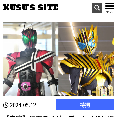
KUSU'S SITE
2024.05.12
特撮