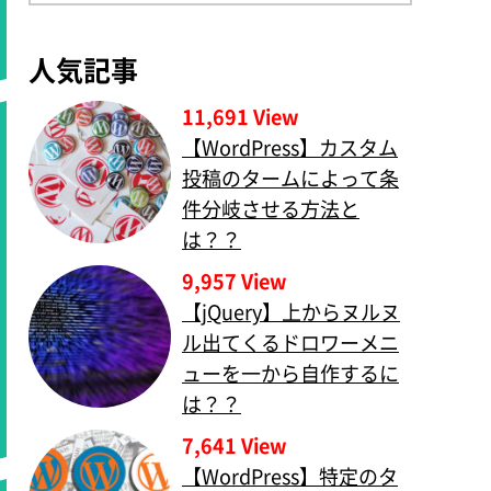
人気記事
11,691 View
【WordPress】カスタム
投稿のタームによって条
件分岐させる方法と
は？？
9,957 View
【jQuery】上からヌルヌ
ル出てくるドロワーメニ
ューを一から自作するに
は？？
7,641 View
【WordPress】特定のタ