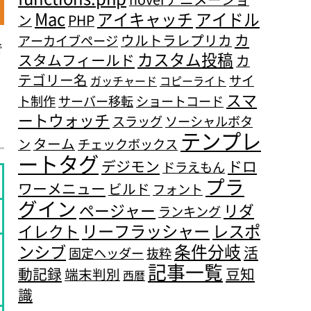
Mac
アイキャッチ
アイドル
ン
PHP
カ
ウルトラレプリカ
アーカイブページ
で
カスタム投稿
スタムフィールド
カ
テゴリー名
サイ
ガッチャード
コピーライト
スマ
ト制作
サーバー移転
ショートコード
ートウォッチ
スラッグ
ソーシャルボタ
テンプレ
ターム
ン
チェックボックス
ートタグ
デジモン
ドロ
ドラえもん
プラ
ワーメニュー
ビルド
フォント
グイン
ページャー
リダ
ランキング
リーフラッシャー
レスポ
イレクト
条件分岐
ンシブ
活
固定ヘッダー
抜粋
記事一覧
動記録
豆知
端末判別
西暦
識