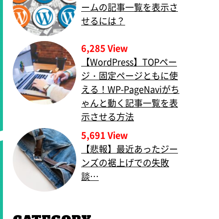
ームの記事一覧を表示さ
せるには？
6,285 View
【WordPress】TOPペー
ジ・固定ページともに使
える！WP-PageNaviがち
ゃんと動く記事一覧を表
示させる方法
5,691 View
【悲報】最近あったジー
ンズの裾上げでの失敗
談…