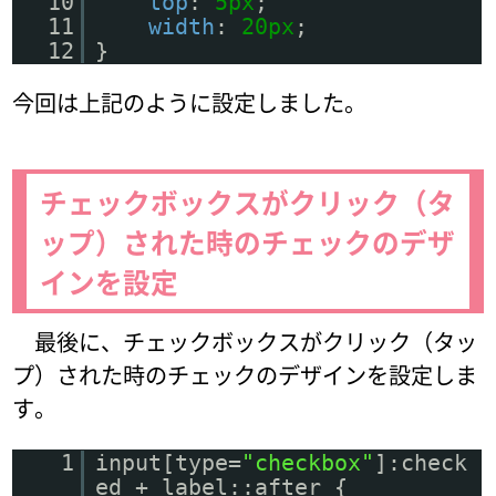
10
top
:
5px
;
11
width
:
20px
;
12
}
今回は上記のように設定しました。
チェックボックスがクリック（タ
ップ）された時のチェックのデザ
インを設定
最後に、チェックボックスがクリック（タッ
プ）された時のチェックのデザインを設定しま
す。
1
input[type=
"checkbox"
]:check
ed + label::after {