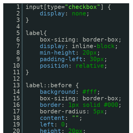
1
input[type=
"checkbox"
] {
2
display
:
none
;
3
}
4
5
label{
6
box-sizing: border-box;
7
display
: inline-
block
;
8
min-height
:
20px
;
9
padding-left
:
30px
;
10
position
:
relative
;
11
}
12
13
label::before {
14
background
:
#fff
;
15
box-sizing: border-box;
16
border
:
1px
solid
#000
;
17
border-radius:
5px
;
18
content
:
""
;
19
left
:
0
;
20
height
:
20px
;