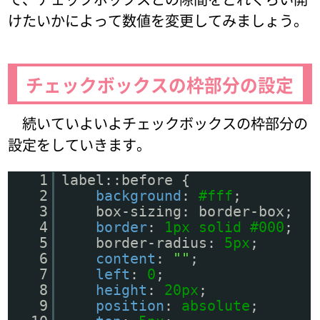
けたいかによって数値を変更してみましょう。
チェックボックスの枠部分の設定
続いていよいよチェックボックスの枠部分の
設定をしていきます。
1
label::before {
2
background
:
#fff
;
3
box-sizing: border-box;
4
border
:
1px
solid
#000
;
5
border-radius:
5px
;
6
content
:
""
;
7
left
:
0
;
8
height
:
20px
;
9
position
:
absolute
;