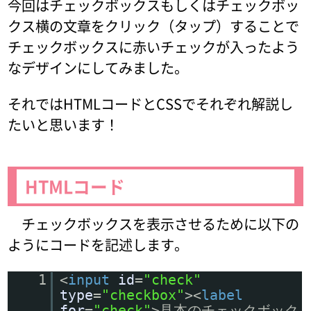
今回はチェックボックスもしくはチェックボッ
クス横の文章をクリック（タップ）することで
チェックボックスに赤いチェックが入ったよう
なデザインにしてみました。
それではHTMLコードとCSSでそれぞれ解説し
たいと思います！
HTMLコード
チェックボックスを表示させるために以下の
ようにコードを記述します。
1
<
input
id
=
"check"
type
=
"checkbox"
><
label
for
=
"check"
>見本のチェックボック