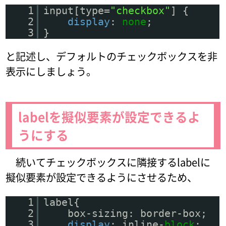
1
input[type=
"checkbox"
] {
2
display
:
none
;
3
}
と記述し、デフォルトのチェックボックスを非
表示にしましょう。
labelを擬似要素が設定できるよ
うにする
続いてチェックボックスに隣接するlabelに
擬似要素が設定できるようにさせるため、
1
label{
2
box-sizing: border-box;
3
display
: inline-
block
;