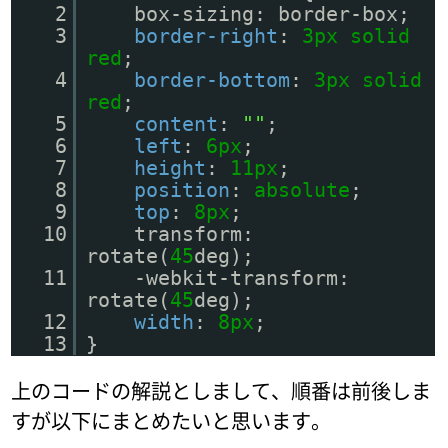
2
box-sizing: border-box;
3
border-right
:
3px
solid
red
;
4
border-bottom
:
3px
solid
red
;
5
content
:
""
;
6
left
:
6px
;
7
height
:
11px
;
8
position
:
absolute
;
9
top
:
8px
;
10
transform:
rotate(
45
deg);
11
-webkit-transform:
rotate(
45
deg);
12
width
:
8px
;
13
}
上のコードの解説としまして、順番は前後しま
すが以下にまとめたいと思います。