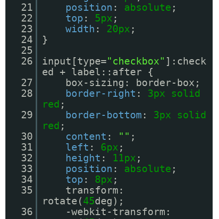
21
position
:
absolute
;
22
top
:
5px
;
23
width
:
20px
;
24
}
25
26
input[type=
"checkbox"
]:check
ed + label::after {
27
box-sizing: border-box;
28
border-right
:
3px
solid
red
;
29
border-bottom
:
3px
solid
red
;
30
content
:
""
;
31
left
:
6px
;
32
height
:
11px
;
33
position
:
absolute
;
34
top
:
8px
;
35
transform:
rotate(
45
deg);
36
-webkit-transform: