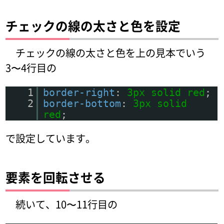
チェックの線の太さと色を設定
チェックの線の太さと色を上の見本でいう
3〜4行目の
1
border-right
:
3px
solid
red
;
2
border-bottom
:
3px
solid
red
;
で設定しています。
要素を回転させる
続いて、10〜11行目の