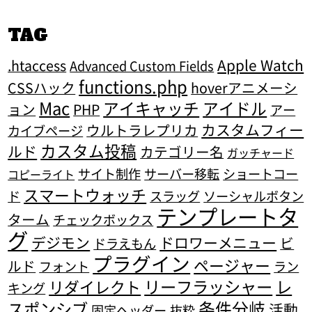
TAG
Apple Watch
.htaccess
Advanced Custom Fields
functions.php
CSSハック
hoverアニメーシ
Mac
アイキャッチ
アイドル
ョン
PHP
アー
カスタムフィー
ウルトラレプリカ
カイブページ
カスタム投稿
ルド
カテゴリー名
ガッチャード
サイト制作
サーバー移転
ショートコー
コピーライト
スマートウォッチ
ド
スラッグ
ソーシャルボタン
テンプレートタ
ターム
チェックボックス
グ
デジモン
ドロワーメニュー
ビ
ドラえもん
プラグイン
ページャー
ルド
フォント
ラン
リーフラッシャー
レ
リダイレクト
キング
条件分岐
スポンシブ
活動
固定ヘッダー
抜粋