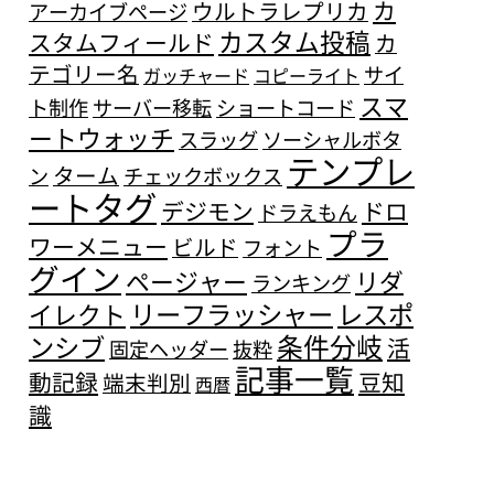
カ
ウルトラレプリカ
アーカイブページ
カスタム投稿
スタムフィールド
カ
テゴリー名
サイ
ガッチャード
コピーライト
スマ
ト制作
サーバー移転
ショートコード
ートウォッチ
スラッグ
ソーシャルボタ
テンプレ
ターム
ン
チェックボックス
ートタグ
デジモン
ドロ
ドラえもん
プラ
ワーメニュー
ビルド
フォント
グイン
ページャー
リダ
ランキング
リーフラッシャー
レスポ
イレクト
条件分岐
ンシブ
活
固定ヘッダー
抜粋
記事一覧
動記録
豆知
端末判別
西暦
識