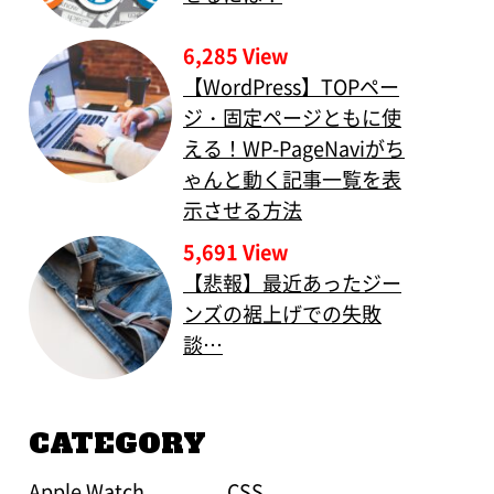
6,285 View
【WordPress】TOPペー
ジ・固定ページともに使
える！WP-PageNaviがち
ゃんと動く記事一覧を表
示させる方法
5,691 View
【悲報】最近あったジー
ンズの裾上げでの失敗
談…
CATEGORY
Apple Watch
CSS