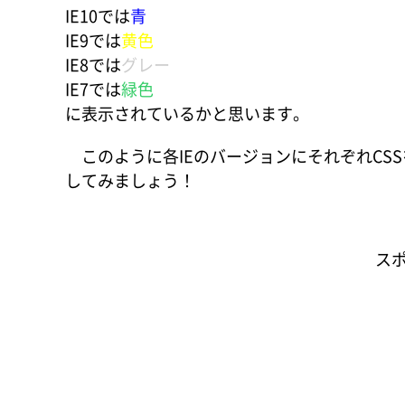
IE10では
青
IE9では
黄色
IE8では
グレー
IE7では
緑色
に表示されているかと思います。
このように各IEのバージョンにそれぞれCS
してみましょう！
ス