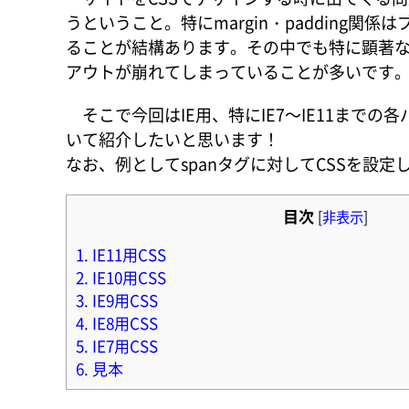
うということ。特にmargin・padding
ることが結構あります。その中でも特に顕著なのがIE(
アウトが崩れてしまっていることが多いです
そこで今回はIE用、特にIE7～IE11までの
いて紹介したいと思います！
なお、例としてspanタグに対してCSSを設定
目次
[
非表示
]
1.
IE11用CSS
2.
IE10用CSS
3.
IE9用CSS
4.
IE8用CSS
5.
IE7用CSS
6.
見本