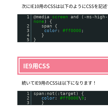
次にIE10用のCSSは以下のようにCSSを
1
@media
screen
and (-ms-high-
none
) {
2
span {
3
color
:
#ff0000
;
4
}
5
}
IE9用CSS
続いてIE9用のCSSは以下になります！
1
span:not(:target) {
2
color
:
#ff0000
\
9
;
3
}