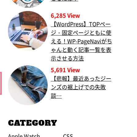
6,285 View
【WordPress】TOPペー
ジ・固定ページともに使
える！WP-PageNaviがち
ゃんと動く記事一覧を表
示させる方法
5,691 View
【悲報】最近あったジー
ンズの裾上げでの失敗
談…
CATEGORY
Apple Watch
CSS