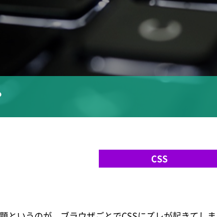
？
CSS
題というのが、ブラウザごとでCSSにズレが起きてしま