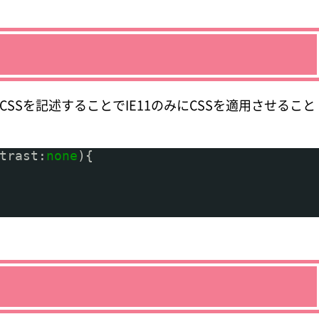
CSSを記述することでIE11のみにCSSを適用させること
trast:
none
){