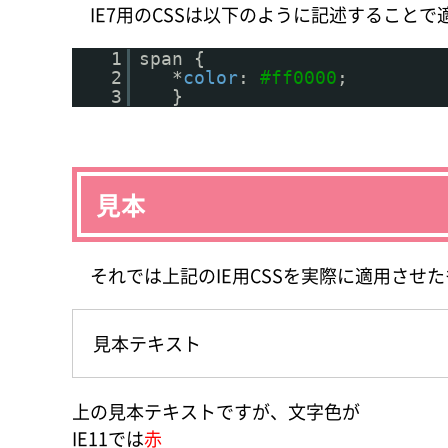
IE7用のCSSは以下のように記述することで
1
span {
2
*
color
:
#ff0000
;
3
}
見本
それでは上記のIE用CSSを実際に適用させ
見本テキスト
上の見本テキストですが、文字色が
IE11では
赤