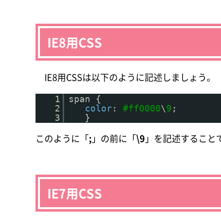
IE8用CSS
IE8用CSSは以下のように記述しましょう。
1
span {
2
color
:
#ff0000
\
9
;
3
}
このように「
;
」の前に「
\9
」を記述することで
IE7用CSS