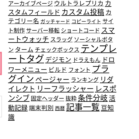
カ
ウルトラレプリカ
アーカイブページ
カスタム投稿
スタムフィールド
カ
テゴリー名
サイ
ガッチャード
コピーライト
スマ
ト制作
サーバー移転
ショートコード
ートウォッチ
スラッグ
ソーシャルボタ
テンプレ
ターム
ン
チェックボックス
ートタグ
デジモン
ドロ
ドラえもん
プラ
ワーメニュー
ビルド
フォント
グイン
ページャー
リダ
ランキング
リーフラッシャー
レスポ
イレクト
条件分岐
ンシブ
活
固定ヘッダー
抜粋
記事一覧
動記録
豆知
端末判別
西暦
識