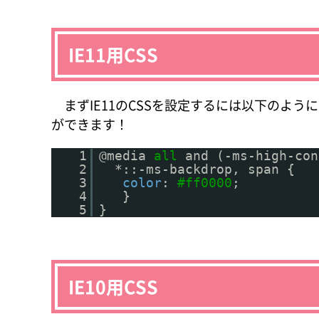
IE11用CSS
まずIE11のCSSを設定するには以下のように
ができます！
1
@media
all
and (-ms-high-con
2
*::-ms-backdrop, span {
3
color
:
#ff0000
;
4
}
5
}
IE10用CSS