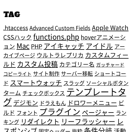
TAG
Apple Watch
.htaccess
Advanced Custom Fields
functions.php
CSSハック
hoverアニメーシ
Mac
アイキャッチ
アイドル
ョン
PHP
アー
カスタムフィー
ウルトラレプリカ
カイブページ
カスタム投稿
ルド
カテゴリー名
ガッチャード
サイト制作
サーバー移転
ショートコー
コピーライト
スマートウォッチ
ド
スラッグ
ソーシャルボタン
テンプレートタ
ターム
チェックボックス
グ
デジモン
ドロワーメニュー
ビ
ドラえもん
プラグイン
ページャー
ルド
フォント
ラン
リーフラッシャー
レ
リダイレクト
キング
条件分岐
スポンシブ
活動
固定ヘッダー
抜粋