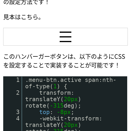
の設定方法です！
見本はこちら。
このハンバーガーボタンは、以下のようにCSS
を設定することで実装することが可能です！
1
.menu-btn.active span:nth-
of-type(
1
) {
2
transform:
translateY(
20px
)
rotate(
-315
deg);
3
top
:
-8px
;
4
-webkit-transform:
translateY(
20px
)