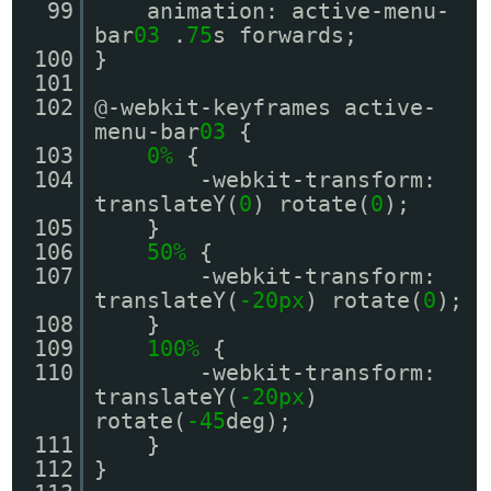
99
animation: active-menu-
bar
03
.
75
s forwards;
100
}
101
102
@-webkit-keyframes active-
menu-bar
03
{
103
0%
{
104
-webkit-transform:
translateY(
0
) rotate(
0
);
105
}
106
50%
{
107
-webkit-transform:
translateY(
-20px
) rotate(
0
);
108
}
109
100%
{
110
-webkit-transform:
translateY(
-20px
)
rotate(
-45
deg);
111
}
112
}