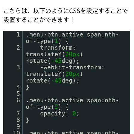
こちらは、以下のようにCSSを設定することで
設置することができます！
1
.menu-btn.active span:nth-
of-type(
1
) {
2
transform:
translateY(
20px
)
rotate(
-45
deg);
3
-webkit-transform:
translateY(
20px
)
rotate(
-45
deg);
4
}
5
6
.menu-btn.active span:nth-
of-type(
2
) {
7
opacity:
0
;
8
}
9
10
.menu-btn.active span:nth-