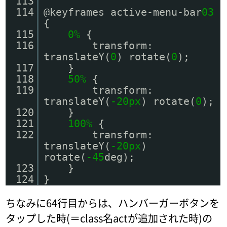
113
114
@keyframes active-menu-bar
03
{
115
0%
{
116
transform:
translateY(
0
) rotate(
0
);
117
}
118
50%
{
119
transform:
translateY(
-20px
) rotate(
0
);
120
}
121
100%
{
122
transform:
translateY(
-20px
)
rotate(
-45
deg);
123
}
124
}
ちなみに64行目からは、ハンバーガーボタンを
タップした時(＝class名actが追加された時)の