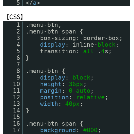
5
</
a
>
【CSS】
1
.menu-btn,
2
.menu-btn span {
3
box-sizing: border-box;
4
display
: inline-
block
;
5
transition:
all
.
4
s;
6
}
7
8
.menu-btn {
9
display
:
block
;
10
height
:
36px
;
11
margin
:
0
auto
;
12
position
:
relative
;
13
width
:
40px
;
14
}
15
16
.menu-btn span {
17
background
:
#000
;