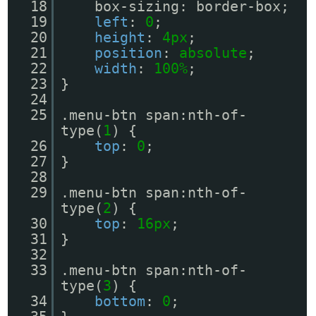
18
box-sizing: border-box;
19
left
:
0
;
20
height
:
4px
;
21
position
:
absolute
;
22
width
:
100%
;
23
}
24
25
.menu-btn span:nth-of-
type(
1
) {
26
top
:
0
;
27
}
28
29
.menu-btn span:nth-of-
type(
2
) {
30
top
:
16px
;
31
}
32
33
.menu-btn span:nth-of-
type(
3
) {
34
bottom
:
0
;