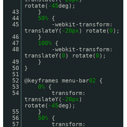
rotate(
-45
deg);
43
}
44
50%
{
45
-webkit-transform:
translateY(
-20px
) rotate(
0
);
46
}
47
100%
{
48
-webkit-transform:
translateY(
0
) rotate(
0
);
49
}
50
}
51
52
@keyframes menu-bar
02
{
53
0%
{
54
transform:
translateY(
-20px
)
rotate(
-45
deg);
55
}
56
50%
{
57
transform: