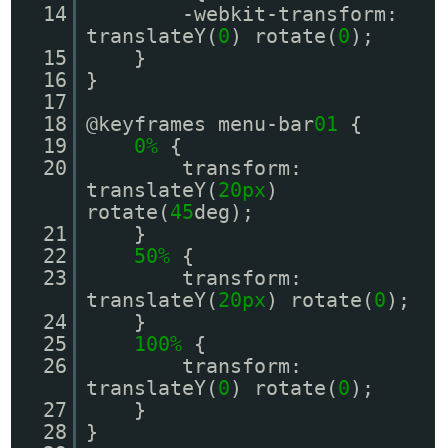
14
-webkit-transform:
translateY(
0
) rotate(
0
);
15
}
16
}
17
18
@keyframes menu-bar
01
{
19
0%
{
20
transform:
translateY(
20px
)
rotate(
45
deg);
21
}
22
50%
{
23
transform:
translateY(
20px
) rotate(
0
);
24
}
25
100%
{
26
transform:
translateY(
0
) rotate(
0
);
27
}
28
}