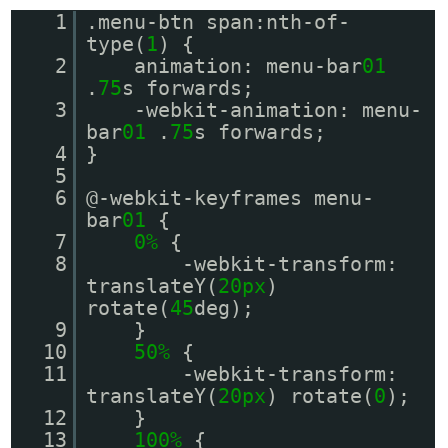
1
.menu-btn span:nth-of-
type(
1
) {
2
animation: menu-bar
01
.
75
s forwards;
3
-webkit-animation: menu-
bar
01
.
75
s forwards;
4
}
5
6
@-webkit-keyframes menu-
bar
01
{
7
0%
{
8
-webkit-transform:
translateY(
20px
)
rotate(
45
deg);
9
}
10
50%
{
11
-webkit-transform:
translateY(
20px
) rotate(
0
);
12
}
13
100%
{