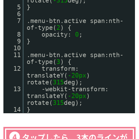
rotate(
-315
deg);
5
}
6
7
.menu-btn.active span:nth-
of-type(
2
) {
8
opacity:
0
;
9
}
10
11
.menu-btn.active span:nth-
of-type(
3
) {
12
transform:
translateY(
-20px
)
rotate(
315
deg);
13
-webkit-transform:
translateY(
-20px
)
rotate(
315
deg);
14
}
タップしたら、3本のラインが