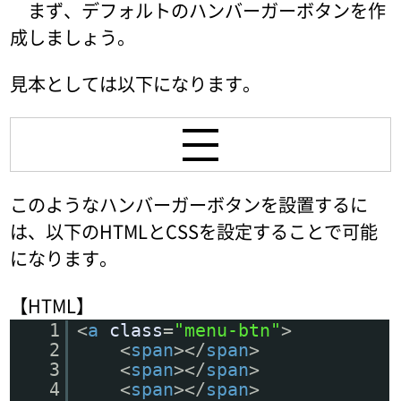
まず、デフォルトのハンバーガーボタンを作
成しましょう。
見本としては以下になります。
このようなハンバーガーボタンを設置するに
は、以下のHTMLとCSSを設定することで可能
になります。
【HTML】
1
<
a
class
=
"menu-btn"
>
2
<
span
></
span
>
3
<
span
></
span
>
4
<
span
></
span
>