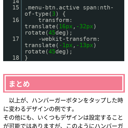
14
15
.menu-btn.active span:nth-
of-type(
3
) {
16
transform:
translate(
16px
,
-32px
)
rotate(
45
deg);
17
-webkit-transform:
translate(
-1px
,
-13px
)
rotate(
45
deg);
18
}
まとめ
以上が、ハンバーガーボタンをタップした時
に変わるデザインの例です。
その他にも、いくつもデザインは設定すること
が可能ではありますが、このようにハンバーガ