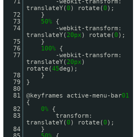
71
-webkit-transform:
translateY(
0
) rotate(
0
);
72
}
73
50%
{
74
-webkit-transform:
translateY(
20px
) rotate(
0
);
75
}
76
100%
{
77
-webkit-transform:
translateY(
20px
)
rotate(
45
deg);
78
}
79
}
80
81
@keyframes active-menu-bar
01
{
82
0%
{
83
transform:
translateY(
0
) rotate(
0
);
84
}
85
50%
{