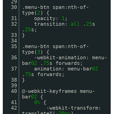
29
30
.menu-btn span:nth-of-
type(
2
) {
31
opacity:
1
;
32
transition:
all
.
25
s
.
25
s;
33
}
34
35
.menu-btn span:nth-of-
type(
3
) {
36
-webkit-animation: menu-
bar
02
.
75
s forwards;
37
animation: menu-bar
02
.
75
s forwards;
38
}
39
40
@-webkit-keyframes menu-
bar
02
{
41
0%
{
42
-webkit-transform:
translateY(
-20px
)