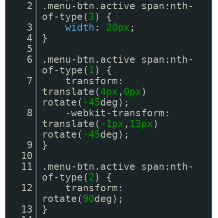
2
.menu-btn.active span:nth-
of-type(
3
) {
3
width
:
20px
;
4
}
5
6
.menu-btn.active span:nth-
of-type(
1
) {
7
transform:
translate(
4px
,
0px
)
rotate(
-45
deg);
8
-webkit-transform:
translate(
-1px
,
13px
)
rotate(
-45
deg);
9
}
10
11
.menu-btn.active span:nth-
of-type(
2
) {
12
transform:
rotate(
90
deg);
13
}