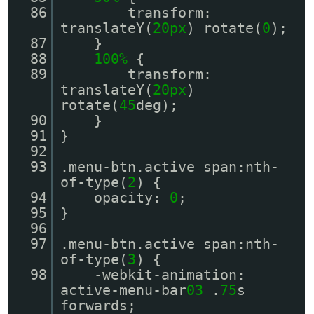
86
transform:
translateY(
20px
) rotate(
0
);
87
}
88
100%
{
89
transform:
translateY(
20px
)
rotate(
45
deg);
90
}
91
}
92
93
.menu-btn.active span:nth-
of-type(
2
) {
94
opacity:
0
;
95
}
96
97
.menu-btn.active span:nth-
of-type(
3
) {
98
-webkit-animation:
active-menu-bar
03
.
75
s
forwards;