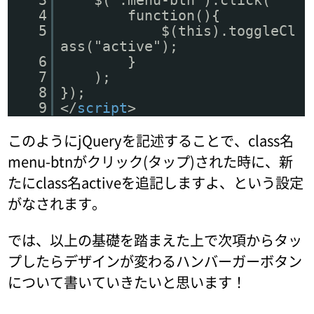
4
function(){
5
$(this).toggleCl
ass("active");
6
}
7
);
8
});
9
</
script
>
このようにjQueryを記述することで、class名
menu-btnがクリック(タップ)された時に、新
たにclass名activeを追記しますよ、という設定
がなされます。
では、以上の基礎を踏まえた上で次項からタッ
プしたらデザインが変わるハンバーガーボタン
について書いていきたいと思います！