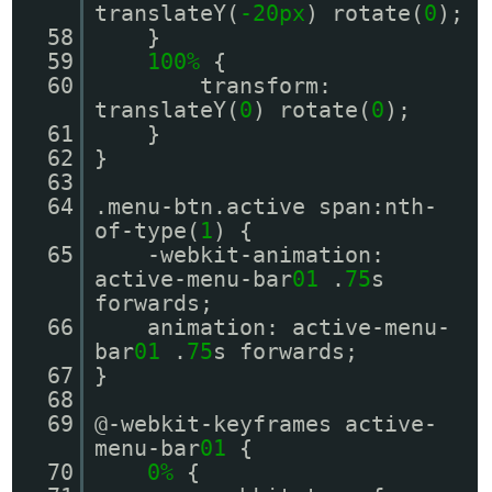
translateY(
-20px
) rotate(
0
);
58
}
59
100%
{
60
transform:
translateY(
0
) rotate(
0
);
61
}
62
}
63
64
.menu-btn.active span:nth-
of-type(
1
) {
65
-webkit-animation:
active-menu-bar
01
.
75
s
forwards;
66
animation: active-menu-
bar
01
.
75
s forwards;
67
}
68
69
@-webkit-keyframes active-
menu-bar
01
{
70
0%
{