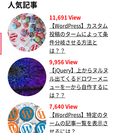
人気記事
11,691 View
【WordPress】カスタム
投稿のタームによって条
件分岐させる方法と
は？？
9,956 View
【jQuery】上からヌルヌ
ル出てくるドロワーメニ
ューを一から自作するに
は？？
7,640 View
【WordPress】特定のタ
ームの記事一覧を表示さ
せるには？