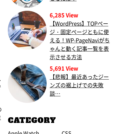
6,285 View
【WordPress】TOPペー
ジ・固定ページともに使
える！WP-PageNaviがち
ゃんと動く記事一覧を表
示させる方法
5,691 View
【悲報】最近あったジー
し
ンズの裾上げでの失敗
で
談…
の
生
CATEGORY
Apple Watch
CSS