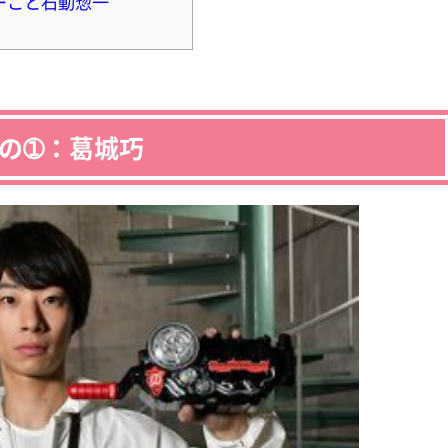
ーこと石動惣一
の➀：葛城巧