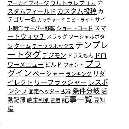
カ
ウルトラレプリカ
アーカイブページ
カスタム投稿
スタムフィールド
カ
テゴリー名
サイ
ガッチャード
コピーライト
スマ
ト制作
サーバー移転
ショートコード
ートウォッチ
スラッグ
ソーシャルボタ
テンプレ
ターム
ン
チェックボックス
ートタグ
デジモン
ドロ
ドラえもん
プラ
ワーメニュー
ビルド
フォント
グイン
ページャー
リダ
ランキング
リーフラッシャー
レスポ
イレクト
条件分岐
ンシブ
活
固定ヘッダー
抜粋
記事一覧
動記録
豆知
端末判別
西暦
識
タ