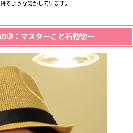
り得るような気がしています。
の➂：マスターこと石動惣一