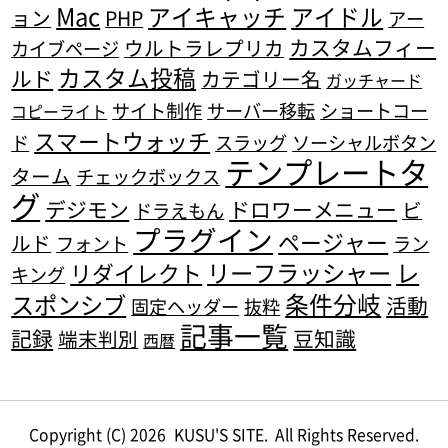
Mac
アイキャッチ
アイドル
ョン
PHP
アー
カスタムフィー
ウルトラレプリカ
カイブページ
カスタム投稿
ルド
カテゴリー名
ガッチャード
サイト制作
サーバー移転
ショートコー
コピーライト
スマートウォッチ
ド
スラッグ
ソーシャルボタン
テンプレートタ
ターム
チェックボックス
グ
デジモン
ドロワーメニュー
ビ
ドラえもん
プラグイン
ページャー
ルド
フォント
ラン
リーフラッシャー
レ
リダイレクト
キング
条件分岐
スポンシブ
活動
固定ヘッダー
抜粋
記事一覧
記録
豆知識
端末判別
西暦
Copyright (C) 2026
KUSU'S SITE.
All Rights Reserved.