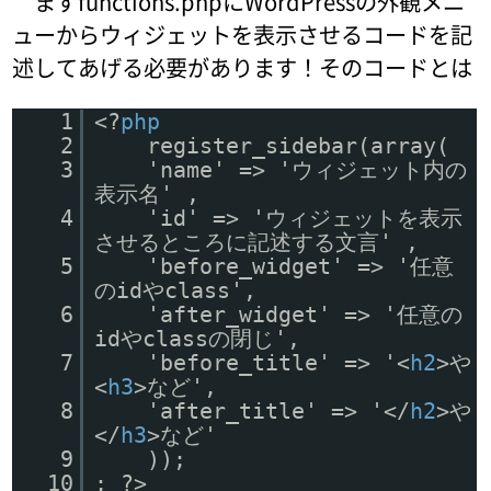
まずfunctions.phpにWordPressの外観メニ
ューからウィジェットを表示させるコードを記
述してあげる必要があります！そのコードとは
1
<?
php
2
register_sidebar(array(
3
'name' => 'ウィジェット内の
表示名' ,
4
'id' => 'ウィジェットを表示
させるところに記述する文言' ,
5
'before_widget' => '任意
のidやclass',
6
'after_widget' => '任意の
idやclassの閉じ',
7
'before_title' => '<
h2
>や
<
h3
>など',
8
'after_title' => '</
h2
>や
</
h3
>など'
9
));
10
; ?>