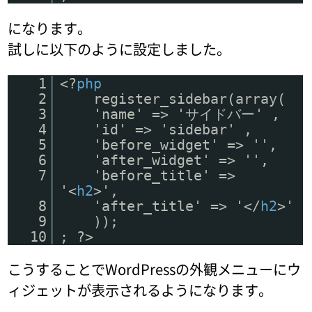
になります。
試しに以下のように設定しました。
1
<?
php
2
register_sidebar(array(
3
'name' => 'サイドバー' ,
4
'id' => 'sidebar' ,
5
'before_widget' => '',
6
'after_widget' => '',
7
'before_title' =>
'<
h2
>',
8
'after_title' => '</
h2
>'
9
));
10
; ?>
こうすることでWordPressの外観メニューにウ
ィジェットが表示されるようになります。