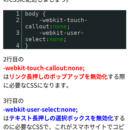
1
body {
2
-webkit-touch-
callout:
none
;
3
-webkit-user-
select:
none
;
4
}
2行目の
-webkit-touch-callout:none;
は
リンク長押しのポップアップを無効化
する際
に必要なCSSになります。
3行目の
-webkit-user-select:none;
は
テキスト長押しの選択ボックスを無効化
する
のに必要なCSSで、これがスマホサイトでコピ