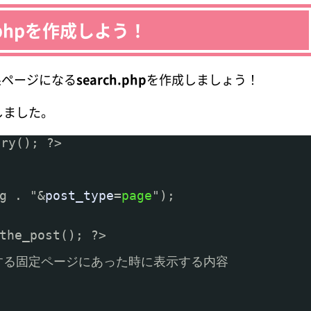
.phpを作成しよう！
ページになる
search.php
を作成しましょう！
しました。
ery(); ?>
g . "&
post_type
=
page
");
the_post(); ?>
する固定ページにあった時に表示する内容