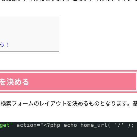
よう！
ウトを決める
は検索フォームのレイアウトを決めるものとなります。
get"
action="<?php echo home_url( '/' );