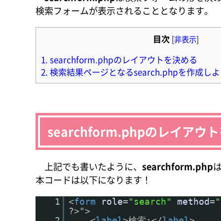
検索フォームが表示されることとなります。
目次
[
非表示
]
1.
searchform.phpのレイアウトを決める
2.
検索結果ページとなるsearch.phpを作成し
searchform.phpのレイア
上記でも書いたように、
searchform.php
本コードは以下になります！
1
<
form
role
=
"search"
method
=
"
?>">
2
<
label
>検索:</
label
>