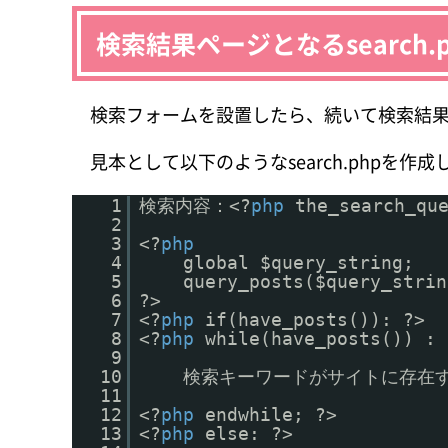
検索結果ページとなるsearch
検索フォームを設置したら、続いて検索結果
見本として以下のようなsearch.phpを作成
1
検索内容：<?
php
the_search_qu
2
3
<?
php
4
global $query_string;
5
query_posts($query_strin
6
?>
7
<?
php
if(have_posts()): ?>
8
<?
php
while(have_posts()) : 
9
10
検索キーワードがサイトに存在
11
12
<?
php
endwhile; ?>
13
<?
php
else: ?>