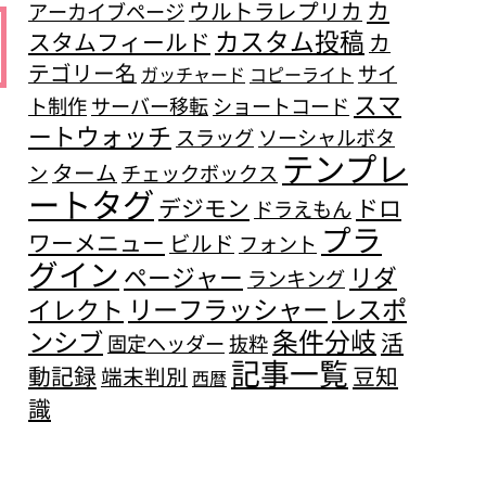
カ
ウルトラレプリカ
アーカイブページ
カスタム投稿
スタムフィールド
カ
テゴリー名
サイ
ガッチャード
コピーライト
スマ
ト制作
サーバー移転
ショートコード
ートウォッチ
スラッグ
ソーシャルボタ
テンプレ
ターム
ン
チェックボックス
ートタグ
デジモン
ドロ
ドラえもん
プラ
ワーメニュー
ビルド
フォント
グイン
ページャー
リダ
ランキング
リーフラッシャー
レスポ
イレクト
条件分岐
ンシブ
活
固定ヘッダー
抜粋
記事一覧
動記録
豆知
端末判別
西暦
識