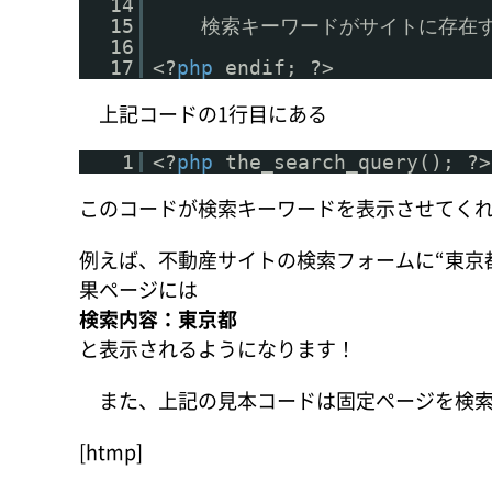
14
15
検索キーワードがサイトに存在
16
17
<?
php
endif; ?>
上記コードの1行目にある
1
<?
php
the_search_query(); ?>
このコードが検索キーワードを表示させてく
例えば、不動産サイトの検索フォームに“東京
果ページには
検索内容：東京都
と表示されるようになります！
また、上記の見本コードは固定ページを検索
[htmp]