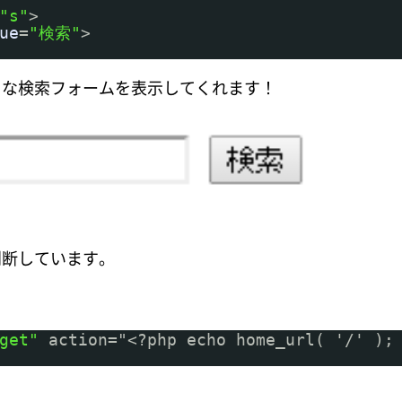
"s"
>
ue
=
"検索"
>
うな検索フォームを表示してくれます！
判断しています。
get"
action="<?php echo home_url( '/' );