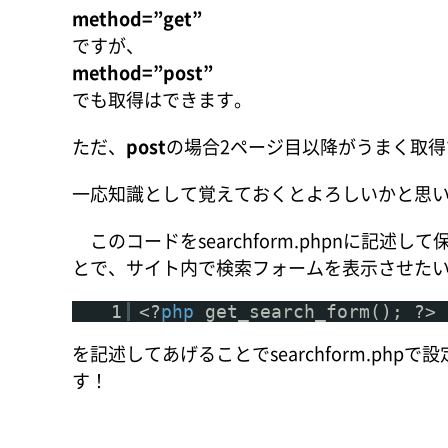
method=”get”
ですが、
method=”post”
でも取得はできます。
ただ、
post
の場合2ページ目以降がうまく取
一応知識として覚えておくとよろしいかと思
このコードをsearchform.phpnに記
とで、サイト内で検索フォームを表示させた
1
<?
php
get_search_form(); ?>
を記述してあげることでsearchform.p
す！