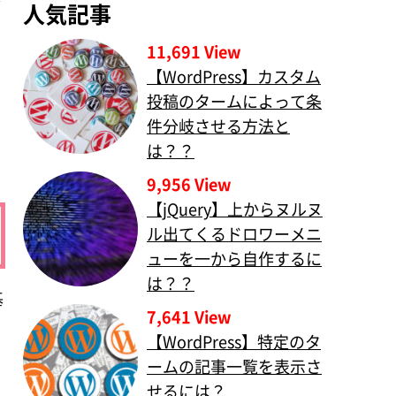
人気記事
11,691 View
【WordPress】カスタム
投稿のタームによって条
件分岐させる方法と
は？？
9,956 View
【jQuery】上からヌルヌ
ル出てくるドロワーメニ
ューを一から自作するに
は？？
基
7,641 View
【WordPress】特定のタ
ームの記事一覧を表示さ
せるには？