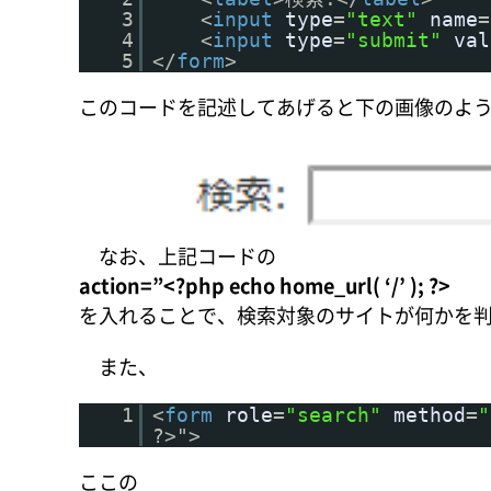
3
<
input
type
=
"text"
name
=
4
<
input
type
=
"submit"
val
5
</
form
>
このコードを記述してあげると下の画像のよ
なお、上記コードの
action=”<?php echo home_url( ‘/’ ); ?>
を入れることで、検索対象のサイトが何かを
また、
1
<
form
role
=
"search"
method
=
"
?>">
ここの