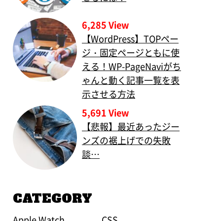
6,285 View
【WordPress】TOPペー
ジ・固定ページともに使
える！WP-PageNaviがち
ゃんと動く記事一覧を表
示させる方法
5,691 View
【悲報】最近あったジー
ンズの裾上げでの失敗
談…
CATEGORY
Apple Watch
CSS