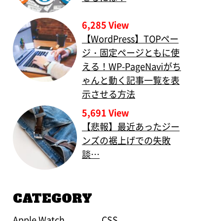
6,285 View
【WordPress】TOPペー
ジ・固定ページともに使
える！WP-PageNaviがち
ゃんと動く記事一覧を表
示させる方法
5,691 View
【悲報】最近あったジー
ンズの裾上げでの失敗
談…
CATEGORY
Apple Watch
CSS