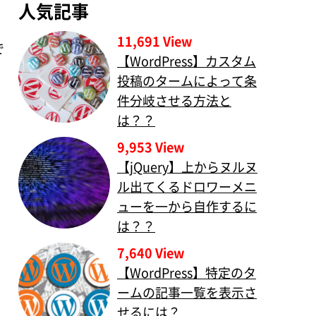
人気記事
11,691 View
で
【WordPress】カスタム
投稿のタームによって条
件分岐させる方法と
は？？
9,953 View
【jQuery】上からヌルヌ
ル出てくるドロワーメニ
ューを一から自作するに
は？？
7,640 View
【WordPress】特定のタ
ームの記事一覧を表示さ
せるには？