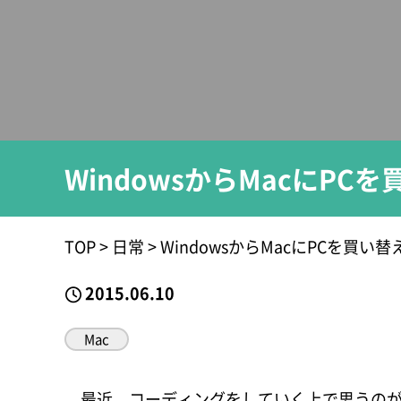
WindowsからMacにPC
TOP
>
日常
>
WindowsからMacにPCを買い
2015.06.10
Mac
最近、コーディングをしていく上で思うの