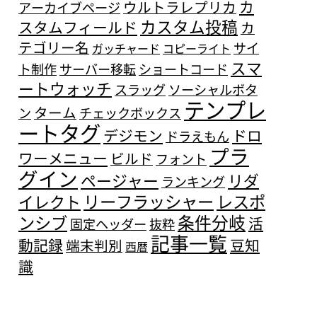
カ
ウルトラレプリカ
アーカイブページ
カスタム投稿
スタムフィールド
カ
テゴリー名
サイ
ガッチャード
コピーライト
スマ
ト制作
サーバー移転
ショートコード
ートウォッチ
スラッグ
ソーシャルボタ
テンプレ
ターム
ン
チェックボックス
ートタグ
デジモン
ドロ
ドラえもん
プラ
ワーメニュー
ビルド
フォント
グイン
ページャー
リダ
ランキング
リーフラッシャー
レスポ
イレクト
条件分岐
ンシブ
活
固定ヘッダー
抜粋
記事一覧
動記録
豆知
端末判別
西暦
識