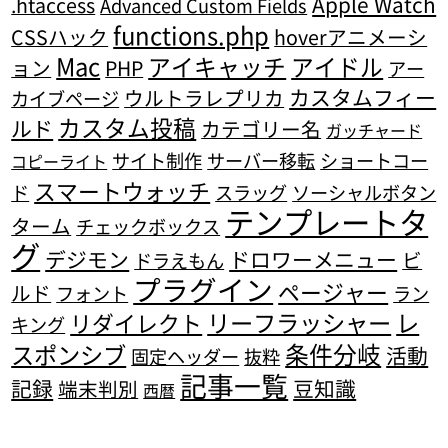
Apple Watch
.htaccess
Advanced Custom Fields
functions.php
CSSハック
hoverアニメーシ
Mac
アイキャッチ
アイドル
ョン
PHP
アー
カスタムフィー
ウルトラレプリカ
カイブページ
カスタム投稿
ルド
カテゴリー名
ガッチャード
サイト制作
サーバー移転
ショートコー
コピーライト
スマートウォッチ
ド
スラッグ
ソーシャルボタン
テンプレートタ
ターム
チェックボックス
グ
デジモン
ドロワーメニュー
ビ
ドラえもん
プラグイン
ページャー
ルド
フォント
ラン
リーフラッシャー
レ
リダイレクト
キング
条件分岐
スポンシブ
活動
固定ヘッダー
抜粋
記事一覧
記録
豆知識
端末判別
西暦