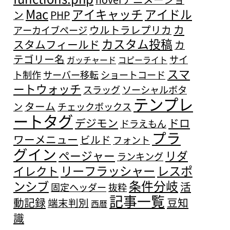
Mac
アイキャッチ
アイドル
ン
PHP
カ
ウルトラレプリカ
アーカイブページ
カスタム投稿
スタムフィールド
カ
テゴリー名
サイ
ガッチャード
コピーライト
スマ
ト制作
サーバー移転
ショートコード
ートウォッチ
スラッグ
ソーシャルボタ
テンプレ
ターム
ン
チェックボックス
ートタグ
デジモン
ドロ
ドラえもん
プラ
ワーメニュー
ビルド
フォント
グイン
ページャー
リダ
ランキング
リーフラッシャー
レスポ
イレクト
条件分岐
ンシブ
活
固定ヘッダー
抜粋
記事一覧
動記録
豆知
端末判別
西暦
識