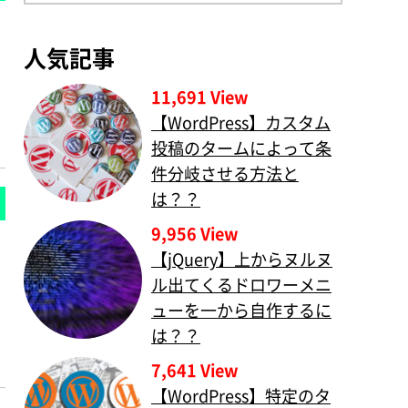
人気記事
11,691 View
【WordPress】カスタム
投稿のタームによって条
件分岐させる方法と
は？？
9,956 View
【jQuery】上からヌルヌ
ル出てくるドロワーメニ
ューを一から自作するに
は？？
7,641 View
【WordPress】特定のタ