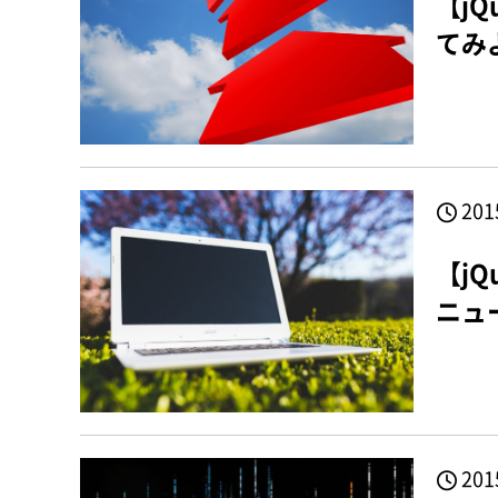
【j
てみ
201
【j
ニュ
201