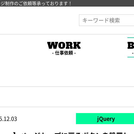
ージ制作のご依頼等承っております！
E
WORK
仕事依頼
5.12.03
jQuery