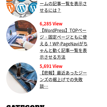
ームの記事一覧を表示さ
せるには？
6,285 View
【WordPress】TOPペー
ジ・固定ページともに使
える！WP-PageNaviがち
ゃんと動く記事一覧を表
示させる方法
5,691 View
【悲報】最近あったジー
ンズの裾上げでの失敗
談…