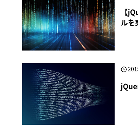
【jQ
ルを
201
jQ