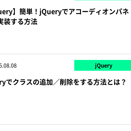
uery】簡単！jQueryでアコーディオンパネ
実装する方法
5.08.08
jQuery
ueryでクラスの追加／削除をする方法とは？