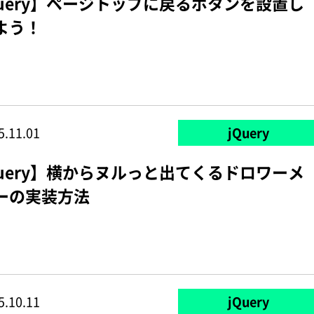
Query】ページトップに戻るボタンを設置し
よう！
5.11.01
jQuery
Query】横からヌルっと出てくるドロワーメ
ーの実装方法
5.10.11
jQuery