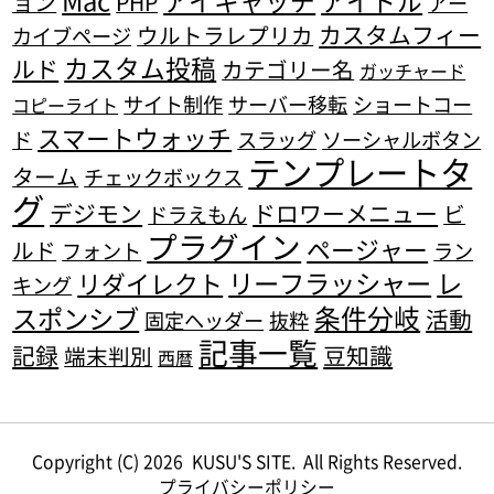
アイキャッチ
アイドル
ョン
PHP
アー
カスタムフィー
ウルトラレプリカ
カイブページ
カスタム投稿
ルド
カテゴリー名
ガッチャード
サイト制作
サーバー移転
ショートコー
コピーライト
スマートウォッチ
ド
スラッグ
ソーシャルボタン
テンプレートタ
ターム
チェックボックス
グ
デジモン
ドロワーメニュー
ビ
ドラえもん
プラグイン
ページャー
ルド
フォント
ラン
リーフラッシャー
レ
リダイレクト
キング
条件分岐
スポンシブ
活動
固定ヘッダー
抜粋
記事一覧
記録
豆知識
端末判別
西暦
Copyright (C) 2026
KUSU'S SITE.
All Rights Reserved.
プライバシーポリシー