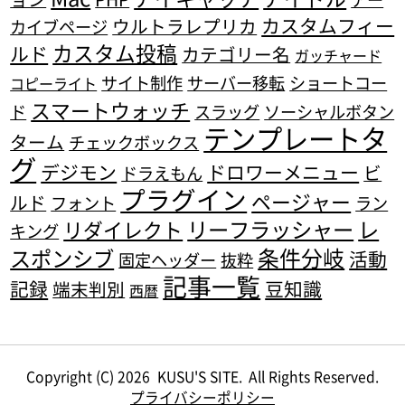
カスタムフィー
ウルトラレプリカ
カイブページ
カスタム投稿
ルド
カテゴリー名
ガッチャード
サイト制作
サーバー移転
ショートコー
コピーライト
スマートウォッチ
ド
スラッグ
ソーシャルボタン
テンプレートタ
ターム
チェックボックス
グ
デジモン
ドロワーメニュー
ビ
ドラえもん
プラグイン
ページャー
ルド
フォント
ラン
リーフラッシャー
レ
リダイレクト
キング
条件分岐
スポンシブ
活動
固定ヘッダー
抜粋
記事一覧
記録
豆知識
端末判別
西暦
Copyright (C) 2026
KUSU'S SITE.
All Rights Reserved.
プライバシーポリシー