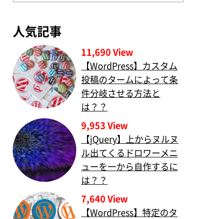
人気記事
11,690 View
【WordPress】カスタム
投稿のタームによって条
件分岐させる方法と
は？？
9,953 View
【jQuery】上からヌルヌ
ル出てくるドロワーメニ
ューを一から自作するに
は？？
7,640 View
【WordPress】特定のタ