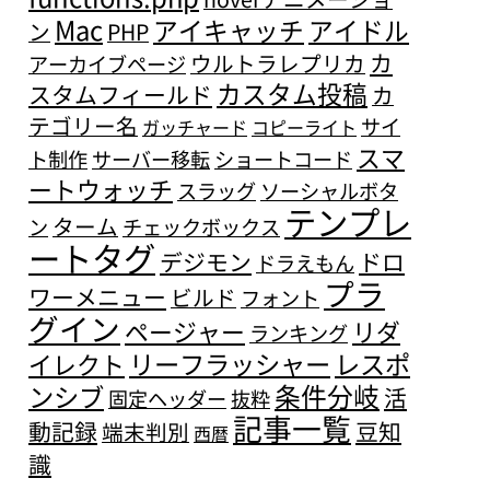
Mac
アイキャッチ
アイドル
ン
PHP
カ
ウルトラレプリカ
アーカイブページ
カスタム投稿
スタムフィールド
カ
テゴリー名
サイ
ガッチャード
コピーライト
スマ
ト制作
サーバー移転
ショートコード
ートウォッチ
スラッグ
ソーシャルボタ
テンプレ
ターム
ン
チェックボックス
ートタグ
デジモン
ドロ
ドラえもん
プラ
ワーメニュー
ビルド
フォント
グイン
ページャー
リダ
ランキング
リーフラッシャー
レスポ
イレクト
条件分岐
ンシブ
活
固定ヘッダー
抜粋
記事一覧
動記録
豆知
端末判別
西暦
識