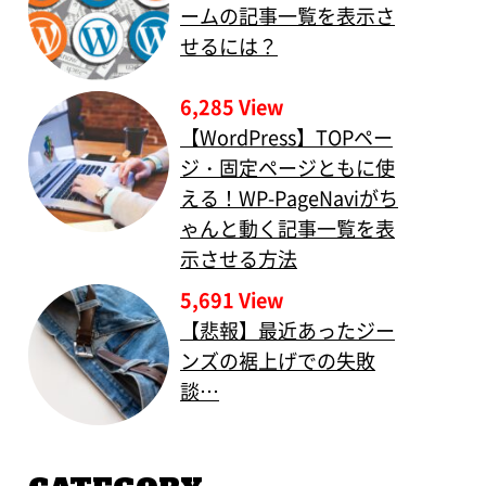
ームの記事一覧を表示さ
せるには？
6,285 View
【WordPress】TOPペー
ジ・固定ページともに使
える！WP-PageNaviがち
ゃんと動く記事一覧を表
示させる方法
5,691 View
【悲報】最近あったジー
ンズの裾上げでの失敗
談…