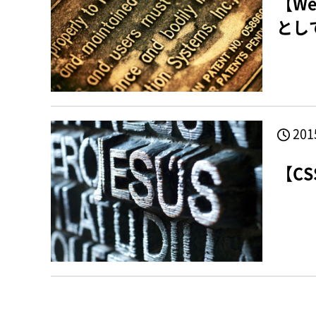
【We
とし
201
【C