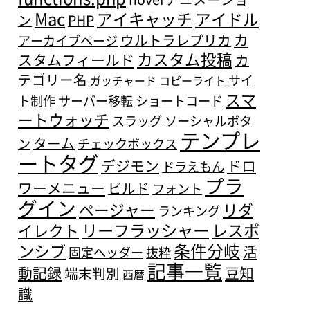
Mac
アイキャッチ
アイドル
ン
PHP
カ
ウルトラレプリカ
アーカイブページ
カスタム投稿
スタムフィールド
カ
テゴリー名
サイ
ガッチャード
コピーライト
スマ
ト制作
サーバー移転
ショートコード
ートウォッチ
スラッグ
ソーシャルボタ
テンプレ
ターム
ン
チェックボックス
ートタグ
デジモン
ドロ
ドラえもん
プラ
ワーメニュー
ビルド
フォント
グイン
ページャー
リダ
ランキング
リーフラッシャー
レスポ
イレクト
条件分岐
ンシブ
活
固定ヘッダー
抜粋
記事一覧
動記録
豆知
端末判別
西暦
識