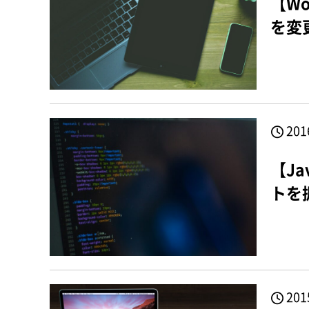
【W
を変
201
【Ja
トを
201