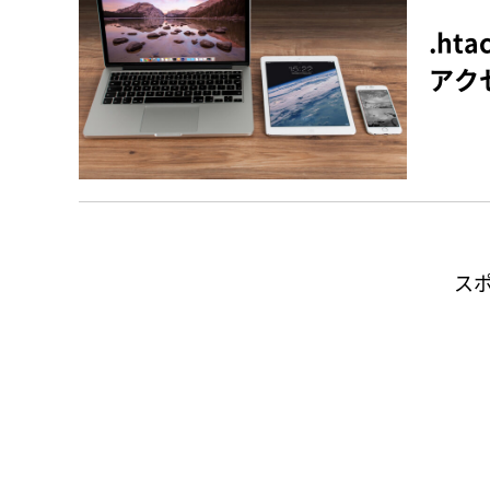
.ht
アク
ス