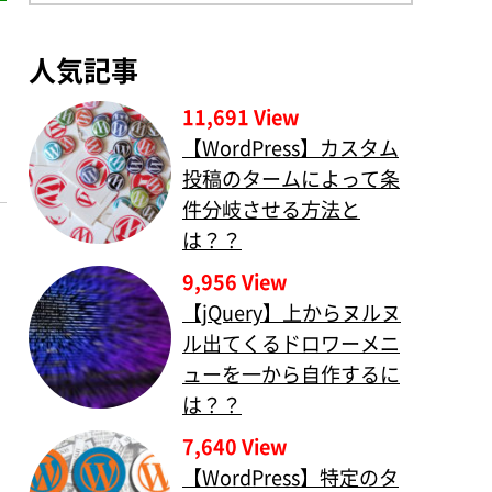
人気記事
11,691 View
【WordPress】カスタム
投稿のタームによって条
件分岐させる方法と
は？？
9,956 View
【jQuery】上からヌルヌ
ル出てくるドロワーメニ
ューを一から自作するに
は？？
7,640 View
【WordPress】特定のタ