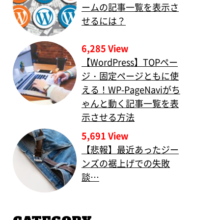
ームの記事一覧を表示さ
せるには？
6,285 View
【WordPress】TOPペー
ジ・固定ページともに使
える！WP-PageNaviがち
ゃんと動く記事一覧を表
示させる方法
5,691 View
【悲報】最近あったジー
ンズの裾上げでの失敗
談…