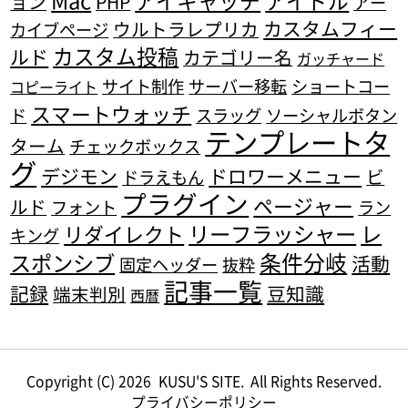
アイキャッチ
アイドル
ョン
PHP
アー
カスタムフィー
ウルトラレプリカ
カイブページ
カスタム投稿
ルド
カテゴリー名
ガッチャード
サイト制作
サーバー移転
ショートコー
コピーライト
スマートウォッチ
ド
スラッグ
ソーシャルボタン
テンプレートタ
ターム
チェックボックス
グ
デジモン
ドロワーメニュー
ビ
ドラえもん
プラグイン
ページャー
ルド
フォント
ラン
リーフラッシャー
レ
リダイレクト
キング
条件分岐
スポンシブ
活動
固定ヘッダー
抜粋
記事一覧
記録
豆知識
端末判別
西暦
Copyright (C) 2026
KUSU'S SITE.
All Rights Reserved.
プライバシーポリシー