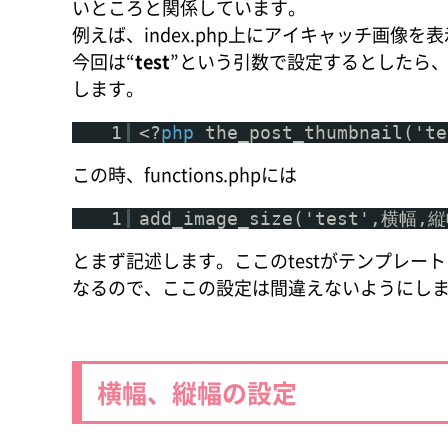
いところと関係しています。
例えば、index.php上にアイキャッチ画像を
今回は“
test
”という引数で設定するとしたら
します。
1
<?
php
the_post_thumbnail('te
この時、functions.phpには
1
add_image_size('test',横幅,
とまず記述します。ここのtestがテンプレー
なるので、ここの設定は間違えないようにし
横幅、縦幅の設定