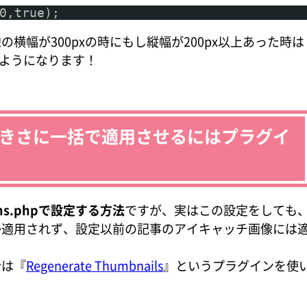
0,true);
横幅が300pxの時にもし縦幅が200px以上あった時は
るようになります！
きさに一括で適用させるにはプラグイ
ns.phpで設定する方法
ですが、実はこの設定をしても
か適用されず、設定以前の記事のアイキャッチ画像には
合は『
Regenerate Thumbnails
』というプラグインを使