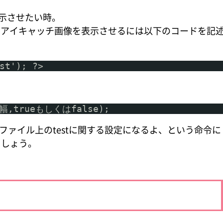
表示させたい時。
、アイキャッチ画像を表示させるには以下のコードを記
st'); ?>
縦幅,trueもしくはfalse);
トファイル上のtestに関する設定になるよ、という命令に
ましょう。