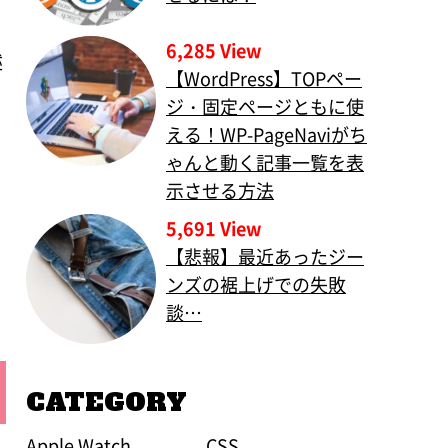
6,285 View
述
【WordPress】TOPペー
ジ・固定ページともに使
える！WP-PageNaviがち
ゃんと動く記事一覧を表
示させる方法
5,691 View
【悲報】最近あったジー
ンズの裾上げでの失敗
談…
CATEGORY
Apple Watch
CSS