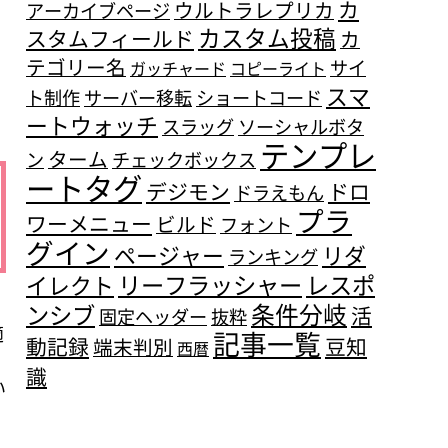
カ
ウルトラレプリカ
アーカイブページ
カスタム投稿
スタムフィールド
カ
テゴリー名
サイ
ガッチャード
コピーライト
スマ
ト制作
サーバー移転
ショートコード
ートウォッチ
スラッグ
ソーシャルボタ
テンプレ
ターム
ン
チェックボックス
ートタグ
デジモン
ドロ
ドラえもん
プラ
ワーメニュー
ビルド
フォント
グイン
ページャー
リダ
ランキング
リーフラッシャー
レスポ
イレクト
、
条件分岐
ンシブ
活
固定ヘッダー
抜粋
適
記事一覧
動記録
豆知
端末判別
西暦
識
い