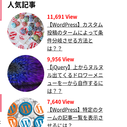
人気記事
11,691 View
【WordPress】カスタム
投稿のタームによって条
件分岐させる方法と
は？？
9,956 View
【jQuery】上からヌルヌ
ル出てくるドロワーメニ
ューを一から自作するに
は？？
7,640 View
【WordPress】特定のタ
ームの記事一覧を表示さ
た
せるには？