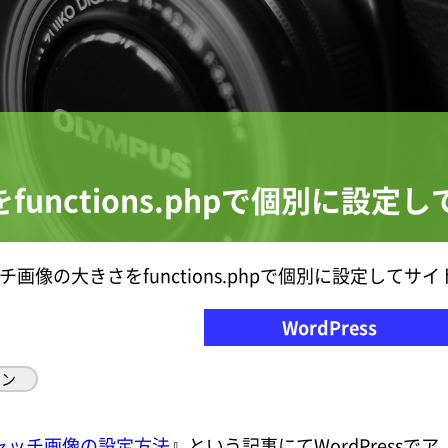
unctions.phpで個別に設
ャッチ画像の大きさをfunctions.phpで個別に設定して
WordPress
イン
イキャッチ画像の設定方法
』という記事にてWordPressでア