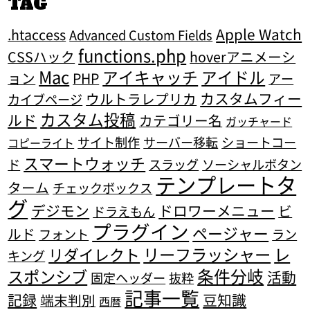
TAG
Apple Watch
.htaccess
Advanced Custom Fields
functions.php
CSSハック
hoverアニメーシ
Mac
アイキャッチ
アイドル
ョン
PHP
アー
カスタムフィー
ウルトラレプリカ
カイブページ
カスタム投稿
ルド
カテゴリー名
ガッチャード
サイト制作
サーバー移転
ショートコー
コピーライト
スマートウォッチ
ド
スラッグ
ソーシャルボタン
テンプレートタ
ターム
チェックボックス
グ
デジモン
ドロワーメニュー
ビ
ドラえもん
プラグイン
ページャー
ルド
フォント
ラン
リーフラッシャー
レ
リダイレクト
キング
条件分岐
スポンシブ
活動
固定ヘッダー
抜粋
記事一覧
記録
豆知識
端末判別
西暦