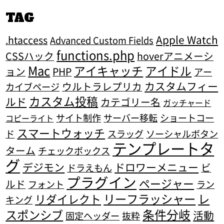
TAG
Apple Watch
.htaccess
Advanced Custom Fields
functions.php
CSSハック
hoverアニメーシ
Mac
アイキャッチ
アイドル
ョン
PHP
アー
カスタムフィー
ウルトラレプリカ
カイブページ
カスタム投稿
ルド
カテゴリー名
ガッチャード
サイト制作
サーバー移転
ショートコー
コピーライト
スマートウォッチ
ド
スラッグ
ソーシャルボタン
テンプレートタ
ターム
チェックボックス
グ
デジモン
ドロワーメニュー
ビ
ドラえもん
プラグイン
ページャー
ルド
フォント
ラン
リーフラッシャー
レ
リダイレクト
キング
条件分岐
スポンシブ
活動
固定ヘッダー
抜粋