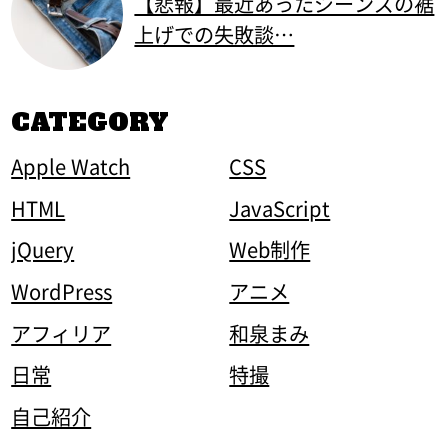
【悲報】最近あったジーンズの裾
上げでの失敗談…
CATEGORY
Apple Watch
CSS
HTML
JavaScript
jQuery
Web制作
WordPress
アニメ
アフィリア
和泉まみ
日常
特撮
自己紹介