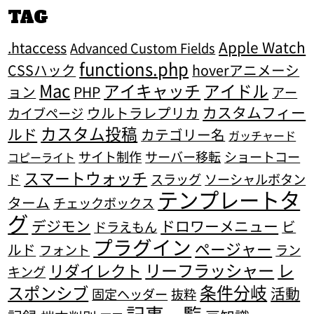
TAG
Apple Watch
.htaccess
Advanced Custom Fields
functions.php
CSSハック
hoverアニメーシ
Mac
アイキャッチ
アイドル
ョン
PHP
アー
カスタムフィー
ウルトラレプリカ
カイブページ
カスタム投稿
ルド
カテゴリー名
ガッチャード
サイト制作
サーバー移転
ショートコー
コピーライト
スマートウォッチ
ド
スラッグ
ソーシャルボタン
テンプレートタ
ターム
チェックボックス
グ
デジモン
ドロワーメニュー
ビ
ドラえもん
プラグイン
ページャー
ルド
フォント
ラン
リーフラッシャー
レ
リダイレクト
キング
条件分岐
スポンシブ
活動
固定ヘッダー
抜粋