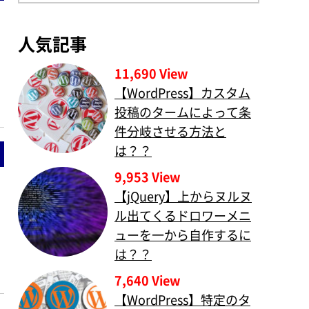
人気記事
11,690 View
【WordPress】カスタム
投稿のタームによって条
件分岐させる方法と
は？？
9,953 View
【jQuery】上からヌルヌ
ル出てくるドロワーメニ
ューを一から自作するに
は？？
7,640 View
【WordPress】特定のタ