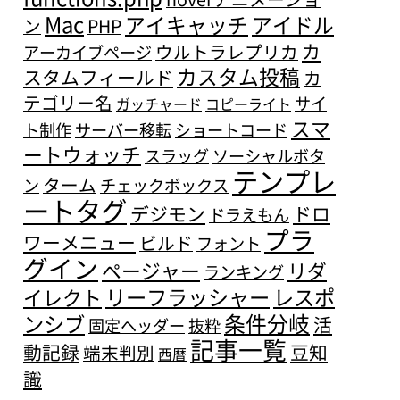
Mac
アイキャッチ
アイドル
ン
PHP
カ
ウルトラレプリカ
アーカイブページ
カスタム投稿
スタムフィールド
カ
テゴリー名
サイ
ガッチャード
コピーライト
スマ
ト制作
サーバー移転
ショートコード
ートウォッチ
スラッグ
ソーシャルボタ
テンプレ
ターム
ン
チェックボックス
ートタグ
デジモン
ドロ
ドラえもん
プラ
ワーメニュー
ビルド
フォント
グイン
ページャー
リダ
ランキング
リーフラッシャー
レスポ
イレクト
条件分岐
ンシブ
活
固定ヘッダー
抜粋
記事一覧
動記録
豆知
端末判別
西暦
識