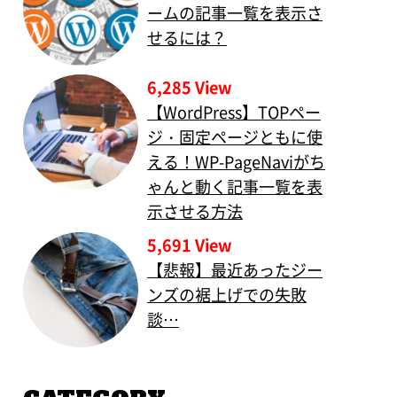
ームの記事一覧を表示さ
せるには？
6,285 View
【WordPress】TOPペー
ジ・固定ページともに使
える！WP-PageNaviがち
ゃんと動く記事一覧を表
示させる方法
5,691 View
【悲報】最近あったジー
ンズの裾上げでの失敗
談…