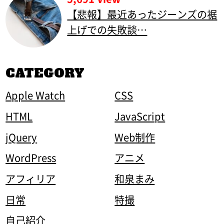
【悲報】最近あったジーンズの裾
上げでの失敗談…
CATEGORY
Apple Watch
CSS
HTML
JavaScript
jQuery
Web制作
WordPress
アニメ
アフィリア
和泉まみ
日常
特撮
自己紹介