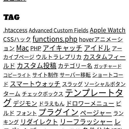
TAG
Apple Watch
.htaccess
Advanced Custom Fields
functions.php
CSSハック
hoverアニメーシ
Mac
アイキャッチ
アイドル
ョン
PHP
アー
カスタムフィー
ウルトラレプリカ
カイブページ
カスタム投稿
ルド
カテゴリー名
ガッチャード
サイト制作
サーバー移転
ショートコー
コピーライト
スマートウォッチ
ド
スラッグ
ソーシャルボタン
テンプレートタ
ターム
チェックボックス
グ
デジモン
ドロワーメニュー
ビ
ドラえもん
プラグイン
ページャー
ルド
フォント
ラン
リーフラッシャー
レ
リダイレクト
キング