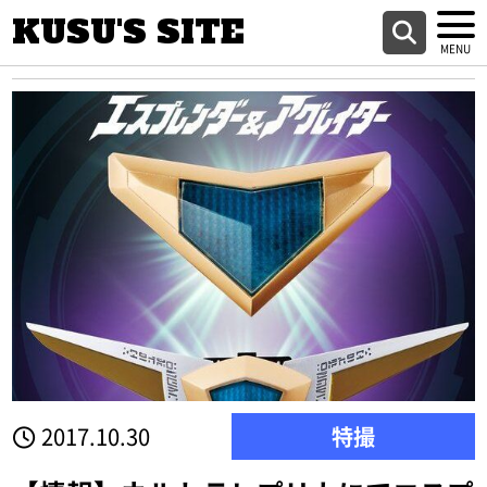
KUSU'S SITE
2017.10.30
特撮