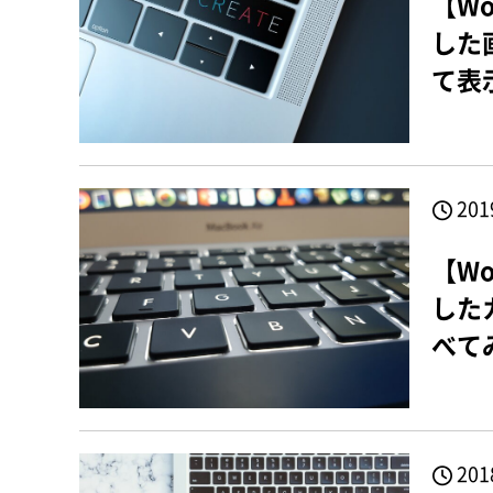
【Wo
した
て表
201
【Wo
した
べて
201