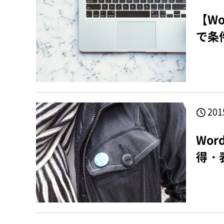
【W
で条
201
Wo
得・