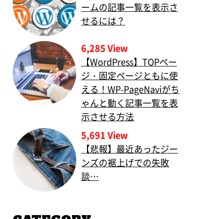
ームの記事一覧を表示さ
せるには？
6,285 View
【WordPress】TOPペー
ジ・固定ページともに使
える！WP-PageNaviがち
ゃんと動く記事一覧を表
示させる方法
5,691 View
【悲報】最近あったジー
ンズの裾上げでの失敗
談…