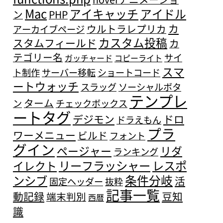
Mac
アイキャッチ
アイドル
ン
PHP
カ
ウルトラレプリカ
アーカイブページ
カスタム投稿
スタムフィールド
カ
テゴリー名
サイ
ガッチャード
コピーライト
スマ
ト制作
サーバー移転
ショートコード
ートウォッチ
スラッグ
ソーシャルボタ
テンプレ
ターム
ン
チェックボックス
ートタグ
デジモン
ドロ
ドラえもん
プラ
ワーメニュー
ビルド
フォント
グイン
ページャー
リダ
ランキング
リーフラッシャー
レスポ
イレクト
条件分岐
ンシブ
活
固定ヘッダー
抜粋
記事一覧
動記録
豆知
端末判別
西暦
識