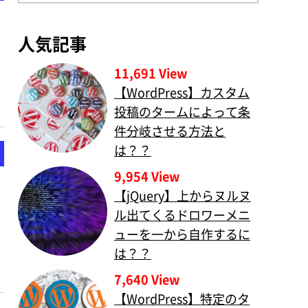
人気記事
？
11,691 View
【WordPress】カスタム
投稿のタームによって条
件分岐させる方法と
は？？
9,954 View
【jQuery】上からヌルヌ
ル出てくるドロワーメニ
ューを一から自作するに
は？？
7,640 View
【WordPress】特定のタ